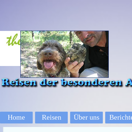
Direkt zum Seiteninhalt
Home
Reisen
Über uns
Bericht
▼