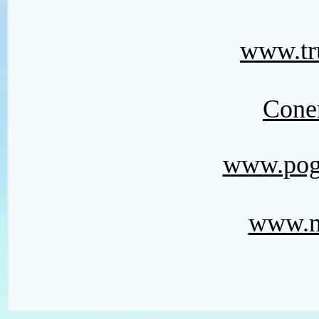
www.tru
Cone
www.pog
www.n